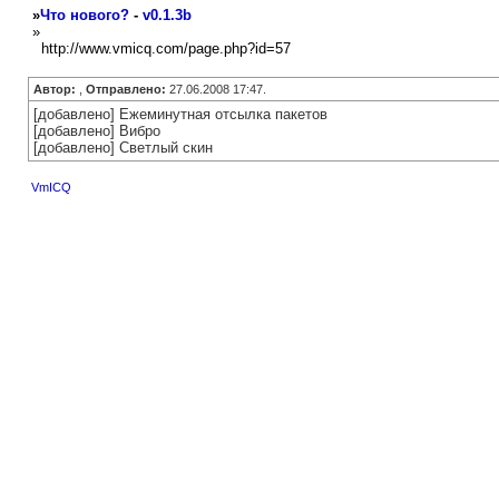
»
Что нового?
-
v0.1.3b
»
http://www.vmicq.com/page.php?id=57
Автор:
,
Отправлено:
27.06.2008 17:47.
[добавлено] Ежеминутная отсылка пакетов
[добавлено] Вибро
[добавлено] Светлый скин
VmICQ