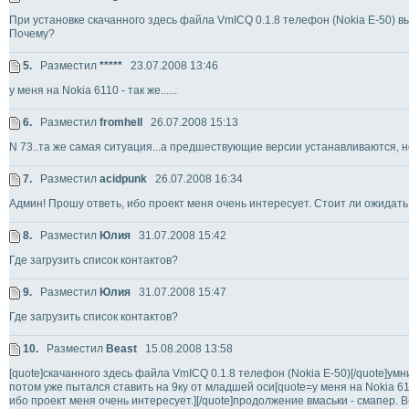
При установке скачанного здесь файла VmICQ 0.1.8 телефон (Nokia E-50) в
Почему?
5.
Разместил
*****
23.07.2008 13:46
у меня на Nokia 6110 - так же......
6.
Разместил
fromhell
26.07.2008 15:13
N 73..та же самая ситуация...а предшествующие версии устанавливаются, но
7.
Разместил
acidpunk
26.07.2008 16:34
Админ! Прошу ответь, ибо проект меня очень интересует. Стоит ли ожидать
8.
Разместил
Юлия
31.07.2008 15:42
Где загрузить список контактов?
9.
Разместил
Юлия
31.07.2008 15:47
Где загрузить список контактов?
10.
Разместил
Beast
15.08.2008 13:58
[quote]скачанного здесь файла VmICQ 0.1.8 телефон (Nokia E-50)[/quote]умни
потом уже пытался ставить на 9ку от младшей оси[quote=у меня на Nokia 6110 
ибо проект меня очень интересует.][/quote]продолжение вмаськи - смапер. В