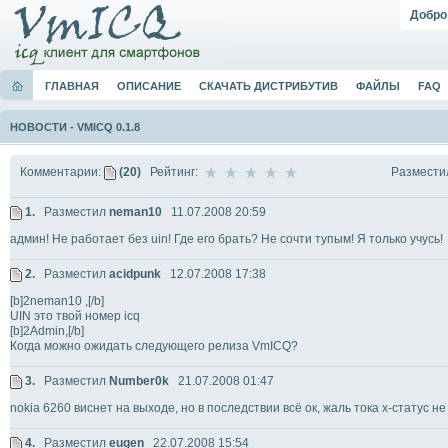
Добро
ГЛАВНАЯ
ОПИСАНИЕ
СКАЧАТЬ ДИСТРИБУТИВ
ФАЙЛЫ
FAQ
НОВОСТИ
-
VMICQ 0.1.8
Размести
Комментарии:
(20)
Рейтинг:
1.
Разместил
neman10
11.07.2008 20:59
админ! Не работает без uin! Где его брать? Не сочти тупым! Я только учусь!
2.
Разместил
acidpunk
12.07.2008 17:38
[b]2neman10 ,[/b]
UIN это твой номер icq
[b]2Admin,[/b]
Когда можно ожидать следующего релиза VmICQ?
3.
Разместил
Number0k
21.07.2008 01:47
nokia 6260 виснет на выходе, но в последствии всё ок, жаль тока х-статус н
4.
Разместил
eugen
22.07.2008 15:54