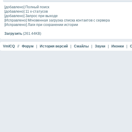
[добавлено] Полный поиск
[добавлено] 11 х-статусов
[добавлено] Запрос при выходе
[Исправлено] Мгновенная загрузка списка контактов с сервера
[Исправлено] Лаги при сохранении истории
Загрузить
(261.44KB)
VmICQ
//
Форум
|
История версий
|
Смайлы
|
Звуки
|
Иконки
|