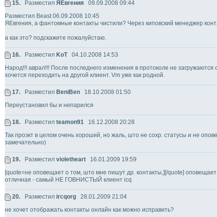
15.
Разместил
ЯЕвгения
09.09.2008 09:44
Разместил Beast 06.09.2008 10:45
ЯЕвгения, а фантомные контакты чистили? Через киповский менеджер конт
а как это? подскажите пожалуйстаю.
16.
Разместил
KoT
04.10.2008 14:53
Народ!!! аврал!!! После последнего изменения в протоколе не загружаются 
хочется переходить на другой клиент. Vm уже как родной.
17.
Разместил
BeniBen
18.10.2008 01:50
Переустановил бы и непарился
18.
Разместил
teamon91
16.12.2008 20:28
Так проэкт в целом очень хороший, но жаль, што не сохр. статусы и не опове
замечательно)
19.
Разместил
violetheart
16.01.2009 19:59
[quote=не оповещает о том, што мне пишут др. контакты,][/quote] оповещает 
отличная - самый НЕ ГОВНИСТЫЙ клиент icq
20.
Разместил
ircqorg
28.01.2009 21:04
не хочет отображать контакты онлайн как можно исправить?