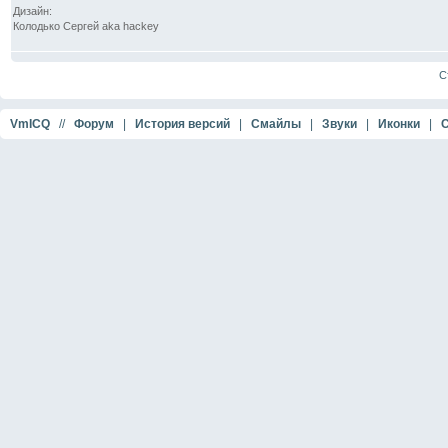
Дизайн:
Колодько Сергей aka hackey
Ст
VmICQ
//
Форум
|
История версий
|
Смайлы
|
Звуки
|
Иконки
|