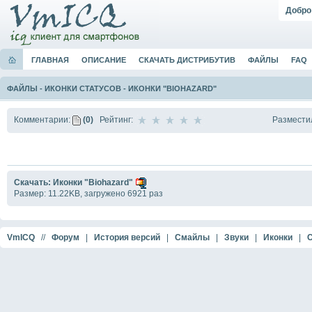
Добро
ГЛАВНАЯ
ОПИСАНИЕ
СКАЧАТЬ ДИСТРИБУТИВ
ФАЙЛЫ
FAQ
ФАЙЛЫ
-
ИКОНКИ СТАТУСОВ
-
ИКОНКИ "BIOHAZARD"
Размести
Комментарии:
(0)
Рейтинг:
Скачать: Иконки "Biohazard"
Размер: 11.22KB, загружено 6921 раз
VmICQ
//
Форум
|
История версий
|
Смайлы
|
Звуки
|
Иконки
|