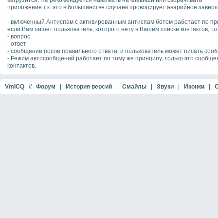
загрузится. Не рекомендуется нажимать на клавиши или сворачивать
приложение т.к. это в большинстве случаев провоцирует аварийное заве
- включенный Антиспам с активированным антиспам ботом работает по пр
если Вам пишет пользователь, которого нету в Вашем списке контактов, то
- вопрос
- ответ
- сообщение после правильного ответа, и пользователь может писать соо
- Режим автосообщений работает по тому же принципу, только это сообщен
контактов.
VmICQ
//
Форум
|
История версий
|
Смайлы
|
Звуки
|
Иконки
|