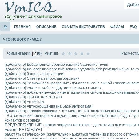
Добро
ГЛАВНАЯ
ОПИСАНИЕ
СКАЧАТЬ ДИСТРИБУТИВ
ФАЙЛЫ
FAQ
ЧТО НОВОГО?
-
V0.1.7
Размести
Комментарии:
(0)
Рейтинг:
[добавлено] Добавление/переименование/удаление групп
[добавлено] Добавление/переименование/удаление/перемещение контакт
[добавлено] Запрос авторизации
[добавлено] Ответ на запрос авторизации
[добавлено] Возможность разрешить добавлять себя в иной список контак
[добавлено] Удалить себя из другого списка контактов
[добавлено] добавление/удалиние в приватные списки видящих/невидящи
[добавлено] Приватные статусы
[добавлено] Антиспам
[добавлено] Автосообщения (на базе антиспама)
[добавлено] Горячая клавиша '*' в списке контактов для вызова меню работ
- В этой версии при первом запуске программы список контактов будет пус
контактов с сервера.
ПРЕДУПРЕЖДЕНИЕ: первая загрузка контактов - достаточно длительная про
момент НЕ СЛЕДУЕТ
работать с телефоном. желательно набраться терпения и просто отложить