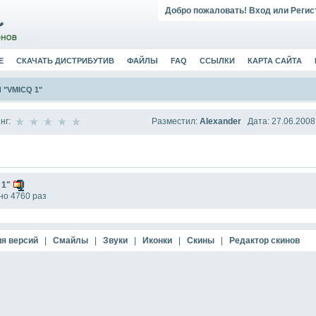
Добро пожаловать!
Вход
или
Регис
Е
СКАЧАТЬ ДИСТРИБУТИВ
ФАЙЛЫ
FAQ
ССЫЛКИ
КАРТА САЙТА
"VMICQ 1"
Разместил:
Alexander
Дата: 27.06.2008
нг:
 1"
но 4760 раз
я версий
|
Смайлы
|
Звуки
|
Иконки
|
Скины
|
Редактор скинов