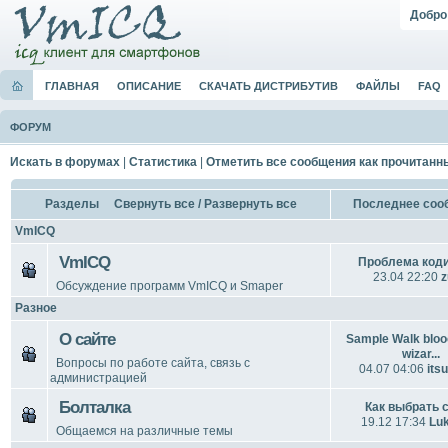
Добро
ГЛАВНАЯ
ОПИСАНИЕ
СКАЧАТЬ ДИСТРИБУТИВ
ФАЙЛЫ
FAQ
ФОРУМ
Искать в форумах
|
Статистика
|
Отметить все сообщения как прочитанн
Разделы
Свернуть все
/
Развернуть все
Последнее соо
VmICQ
VmICQ
Проблема код
23.04 22:20
z
Обсуждение программ VmICQ и Smaper
Разное
О сайте
Sample Walk blo
wizar...
Вопросы по работе сайта, связь с
04.07 04:06
its
администрацией
Болталка
Как выбрать 
19.12 17:34
Lu
Общаемся на различные темы