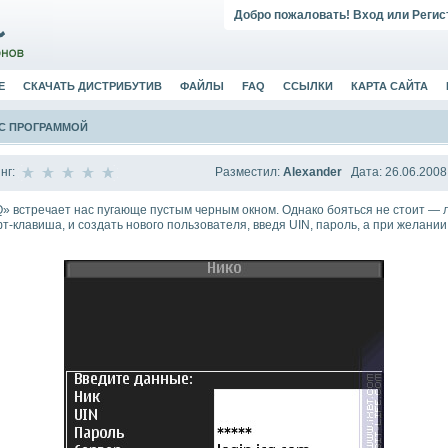
Добро пожаловать!
Вход
или
Регис
Е
СКАЧАТЬ ДИСТРИБУТИВ
ФАЙЛЫ
FAQ
ССЫЛКИ
КАРТА САЙТА
 С ПРОГРАММОЙ
Разместил:
Alexander
Дата: 26.06.2008
нг:
» встречает нас пугающе пустым черным окном. Однако бояться не стоит — л
т-клавиша, и создать нового пользователя, введя UIN, пароль, а при желании,