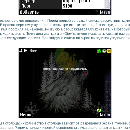
 основное окно приложения. Перед первой загрузкой списка рассмотрим, ка
 В правом верхнем углу расположены три иконки: основной, х-статус, и приват
имя профиля. И, наконец, внизу окна отображается UIN контакта, на которы
ходить в сеть. Точку доступа, как и в «Qip»`е, нужно указывать каждый раз з
а в следующих версиях. При загрузке списка на экран выводится уведомление
ва столбца; их количество в столбце зависит от разрешения экрана, точнее, 
шения. Рядом с ником и иконкой основного статуса располагается картинка х