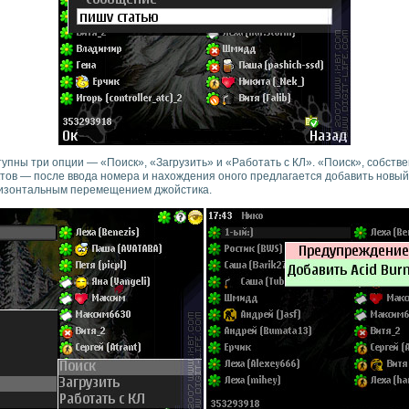
упны три опции — «Поиск», «Загрузить» и «Работать с КЛ». «Поиск», собстве
тов — после ввода номера и нахождения оного предлагается добавить новый 
ризонтальным перемещением джойстика.