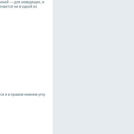
синей — для невидящих, и
ечается ни в одной из
я и в правом нижнем углу