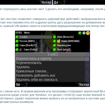
ет перегрузить весь контакт-лист. Сделать это необходимо, например, после
такт-листом» позволяет совершать широкий круг действий с выбранным конт
такт или переместить его в другую группу, дать разрешение на добавление ва
чно, нужный UIN можно занести в категорию видящих/невидящих или игнор-лист
я с окном чата. В правом верхнем углу программа отображает вероятный IM-
налогов среди утилит для Symbian, что делает «VmICQ» еще более близкой п
бственно, шрифт переписки можно выбрать из установленных в системе шрифт
ифтами разных размеров.