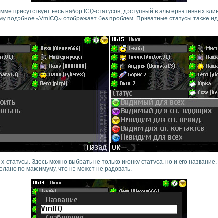
амме присутствует весь набор ICQ-статусов, доступный в альтернативных кли
му подобное «VmICQ» отображает без проблем. Приватные статусы также ид
х-статусы. Здесь можно выбрать не только иконку статуса, но и его название,
делано по максимуму, что не может не радовать.