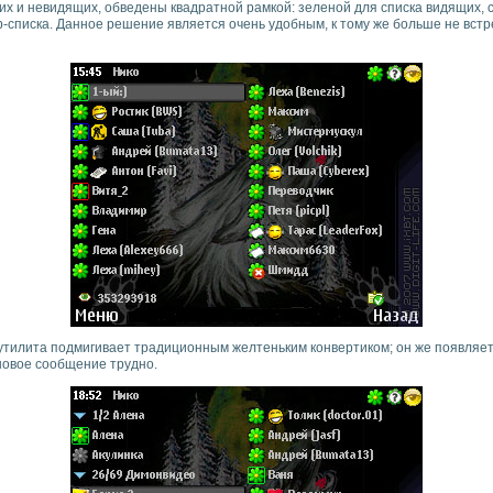
их и невидящих, обведены квадратной рамкой: зеленой для списка видящих, 
-списка. Данное решение является очень удобным, к тому же больше не встр
тилита подмигивает традиционным желтеньким конвертиком; он же появляетс
 новое сообщение трудно.