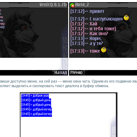
виши доступно меню, на сей раз — меню окна чата. Одним из его подменю я
оляет выделить и скопировать текст диалога в буфер обмена.