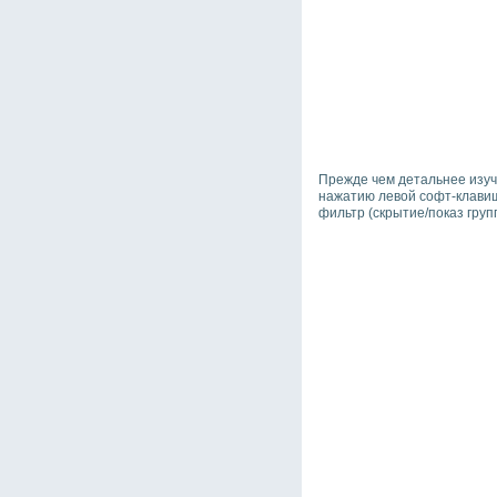
Прежде чем детальнее изуч
нажатию левой софт-клавиши
фильтр (скрытие/показ гру