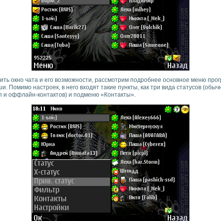
ить окно чата и его возможности, рассмотрим подробнее основное меню про
. Помимо настроек, в него входят такие пункты, как три вида статусов (обычн
пп и оффлайн-контактов) и подменю «Контакты».