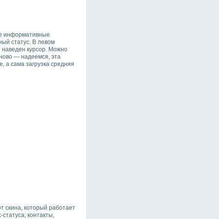
кие информативные
ный статус. В левом
й наведен курсор. Можно
аново — надеемся, эта
, а сама загрузка средняя
от скина, который работает
-статуса; контакты,