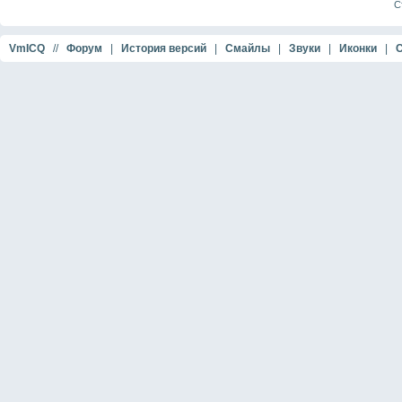
Ст
VmICQ
//
Форум
|
История версий
|
Смайлы
|
Звуки
|
Иконки
|