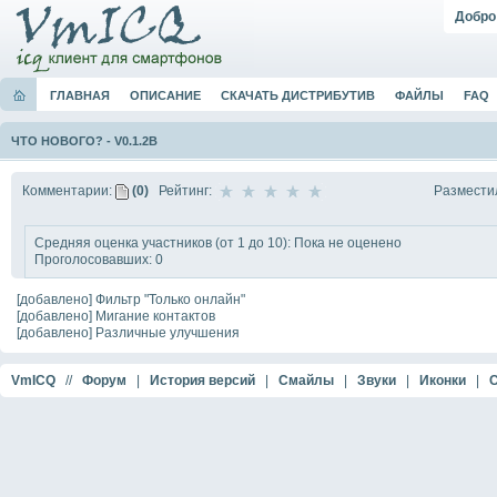
Добро
ГЛАВНАЯ
ОПИСАНИЕ
СКАЧАТЬ ДИСТРИБУТИВ
ФАЙЛЫ
FAQ
ЧТО НОВОГО?
-
V0.1.2B
Размести
Комментарии:
(0)
Рейтинг:
Средняя оценка участников (от 1 до 10): Пока не оценено
Проголосовавших: 0
[добавлено] Фильтр "Только онлайн"
[добавлено] Мигание контактов
[добавлено] Различные улучшения
VmICQ
//
Форум
|
История версий
|
Смайлы
|
Звуки
|
Иконки
|