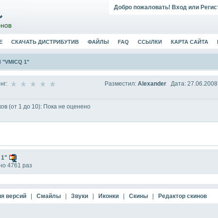
Добро пожаловать!
Вход
или
Регис
Е
СКАЧАТЬ ДИСТРИБУТИВ
ФАЙЛЫ
FAQ
ССЫЛКИ
КАРТА САЙТА
"VMICQ 1"
Разместил:
Alexander
Дата: 27.06.2008
нг:
ов (от 1 до 10): Пока не оценено
 1"
но 4761 раз
я версий
|
Смайлы
|
Звуки
|
Иконки
|
Скины
|
Редактор скинов