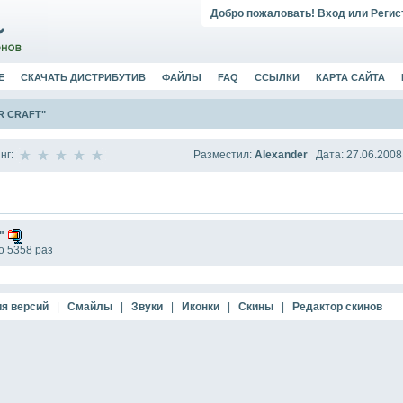
Добро пожаловать!
Вход
или
Регис
Е
СКАЧАТЬ ДИСТРИБУТИВ
ФАЙЛЫ
FAQ
ССЫЛКИ
КАРТА САЙТА
R CRAFT"
Разместил:
Alexander
Дата: 27.06.2008
нг:
t"
о 5358 раз
я версий
|
Смайлы
|
Звуки
|
Иконки
|
Скины
|
Редактор скинов