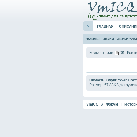
ГЛАВНАЯ
ОПИСАНИ
ФАЙЛЫ
-
ЗВУКИ
-
ЗВУКИ "WA
Комментарии:
(0)
Рейти
Скачать: Звуки "War Craf
Размер: 57.83KB, загружен
VmICQ
//
Форум
|
Истори