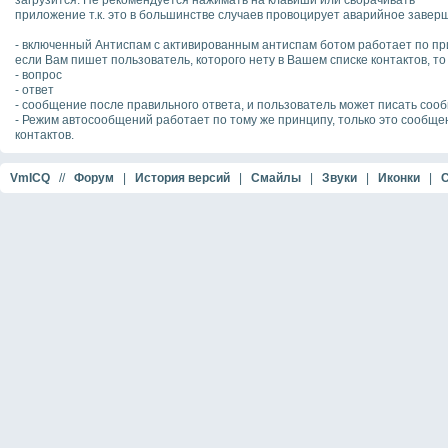
загрузится. Не рекомендуется нажимать на клавиши или сворачивать
приложение т.к. это в большинстве случаев провоцирует аварийное заве
- включенный Антиспам с активированным антиспам ботом работает по пр
если Вам пишет пользователь, которого нету в Вашем списке контактов, то
- вопрос
- ответ
- сообщение после правильного ответа, и пользователь может писать соо
- Режим автосообщений работает по тому же принципу, только это сообщен
контактов.
VmICQ
//
Форум
|
История версий
|
Смайлы
|
Звуки
|
Иконки
|