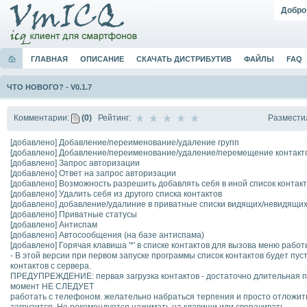
Добро
ГЛАВНАЯ
ОПИСАНИЕ
СКАЧАТЬ ДИСТРИБУТИВ
ФАЙЛЫ
FAQ
ЧТО НОВОГО?
-
V0.1.7
Размести
Комментарии:
(0)
Рейтинг:
[добавлено] Добавление/переименование/удаление групп
[добавлено] Добавление/переименование/удаление/перемещение контакт
[добавлено] Запрос авторизации
[добавлено] Ответ на запрос авторизации
[добавлено] Возможность разрешить добавлять себя в иной список контак
[добавлено] Удалить себя из другого списка контактов
[добавлено] добавление/удалиние в приватные списки видящих/невидящи
[добавлено] Приватные статусы
[добавлено] Антиспам
[добавлено] Автосообщения (на базе антиспама)
[добавлено] Горячая клавиша '*' в списке контактов для вызова меню работ
- В этой версии при первом запуске программы список контактов будет пус
контактов с сервера.
ПРЕДУПРЕЖДЕНИЕ: первая загрузка контактов - достаточно длительная про
момент НЕ СЛЕДУЕТ
работать с телефоном. желательно набраться терпения и просто отложить