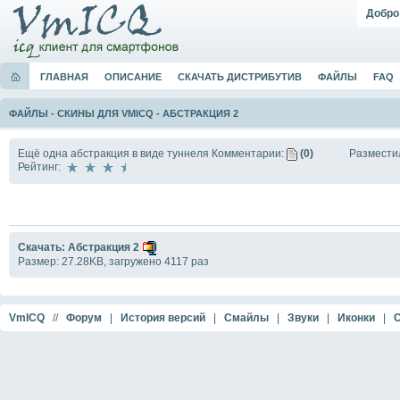
Добро
ГЛАВНАЯ
ОПИСАНИЕ
СКАЧАТЬ ДИСТРИБУТИВ
ФАЙЛЫ
FAQ
ФАЙЛЫ
-
СКИНЫ ДЛЯ VMICQ
-
АБСТРАКЦИЯ 2
Ещё одна абстракция в виде туннеля
Комментарии:
(0)
Размести
Рейтинг:
Скачать: Абстракция 2
Размер: 27.28KB, загружено 4117 раз
VmICQ
//
Форум
|
История версий
|
Смайлы
|
Звуки
|
Иконки
|